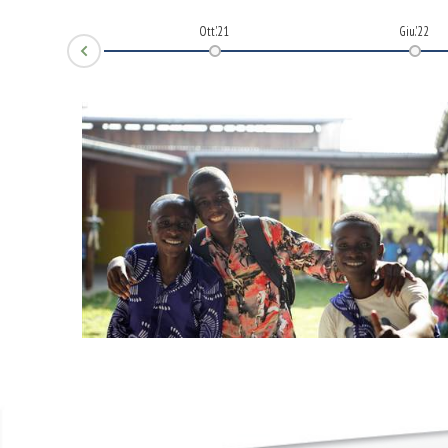
Ott.'20
Ott'.21
Giu.'22
Prev