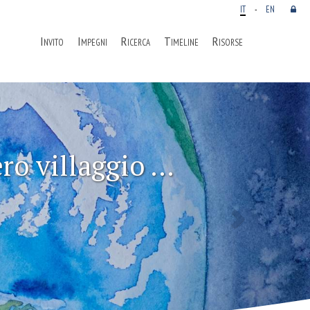
IT
-
EN
Invito
Impegni
Ricerca
Timeline
Risorse
Next
o villaggio ...