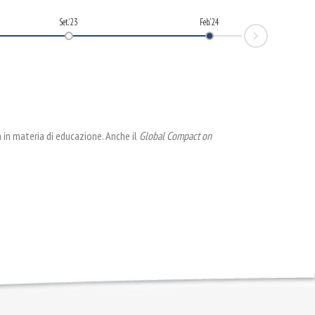
Set.'23
Feb.'24
Next
in materia di educazione. Anche il
Global Compact on